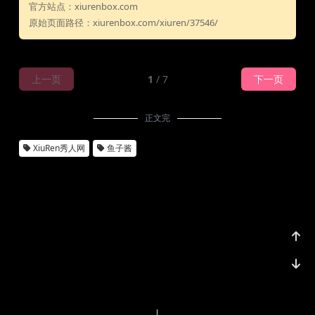
官方站点：xiurenbox.com
原始页面路径：xiurenbox.com/xiuren/37546/
上一页
1
/ 7
下一页
正文完
XiuRen秀人网
鱼子酱