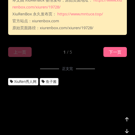
本文由 XiuRenBox 整理发布，原始页面地址：
https://www.xiu
renbox.com/xiuren/19728/
XiuRenBox 永久发布页：
https://www.mntuce.top/
官方站点：xiurenbox.com
原始页面路径：xiurenbox.com/xiuren/19728/
上一页
1
/ 5
下一页
正文完
XiuRen秀人网
鱼子酱