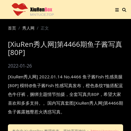
首页
秀人网
正文
[XiuRen秀人网]第4466期鱼子酱写真
[80P]
2022-01-26
[XiuRen秀人网] 2022.01.14 No.4466 鱼子酱Fish 性感美腿
[80P] 模特@鱼子酱Fish 性感写真发布，橙色条纹T恤搭配蓝
色牛仔裤，捆绑主题情节拍摄，全套写真共80P，希望大家
喜欢和多多支持。。国内写真套图[XiuRen秀人网]第4466期
鱼子酱露翘臀惹火诱惑写真。