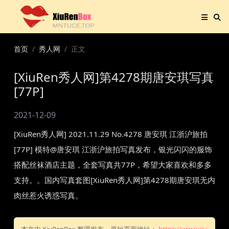
首页
秀人网
正文
[XiuRen秀人网]第4278期唐安琪写真
[77P]
2021-12-09
[XiuRen秀人网] 2021.11.29 No.4278 唐安琪 江浙沪旅拍
[77P] 模特@唐安琪 江浙沪旅拍写真发布，银光闪闪的服饰
搭配丝袜酒店主题，全套写真共77P，希望大家喜欢和多多
支持。。国内写真套图[XiuRen秀人网]第4278期唐安琪无内
肉丝惹火诱惑写真。