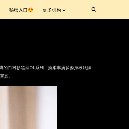
秘密入口😍
更多机构
性感写真发布，经典的白衬衫黑丝OL系列，娇柔丰满多姿身段妩媚
惑写真。