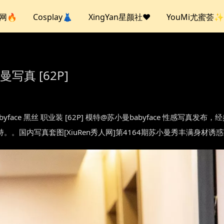
人网🔥
Cosplay👗
XingYan星颜社❤️
YouMi尤蜜荟✨
曼写真 [62P]
4 苏小曼babyface 黑丝 职业装 [62P] 模特@苏小曼babyface 
。。国内写真套图[XiuRen秀人网]第4164期苏小曼秀丰满身材诱