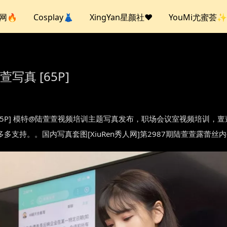
人网🔥
Cosplay👗
XingYan星颜社❤️
YouMi尤蜜荟✨
萱写真 [65P]
2987 陆萱萱 [65P] 模特@陆萱萱视频培训主题写真发布，职场会议室视
多支持。。国内写真套图[XiuRen秀人网]第2987期陆萱萱露蕾丝