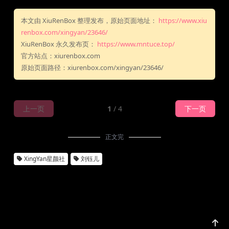
本文由 XiuRenBox 整理发布，原始页面地址：
https://www.xiu
renbox.com/xingyan/23646/
XiuRenBox 永久发布页：
https://www.mntuce.top/
官方站点：xiurenbox.com
原始页面路径：xiurenbox.com/xingyan/23646/
上一页
1
/ 4
下一页
正文完
XingYan星颜社
刘钰儿