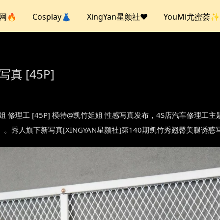
人网🔥
Cosplay👗
XingYan星颜社❤️
YouMi尤蜜荟✨
真 [45P]
.140 凯竹姐姐 修理工 [45P] 模特@凯竹姐姐 性感写真发布，4S店
。秀人旗下新写真[XINGYAN星颜社]第140期凯竹秀翘臀美腿诱惑