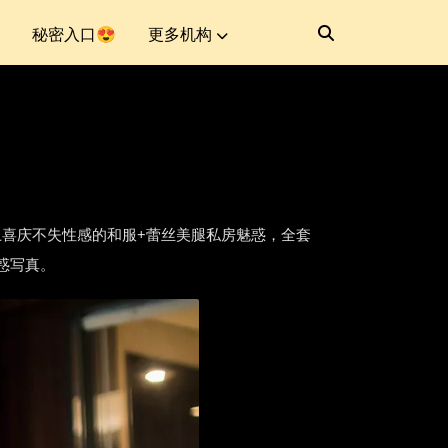
秘密入口😍
更多机构
意为大家献上喜庆不失性感的和服+蕾丝美腿私房魅惑，全套
诱惑写真。