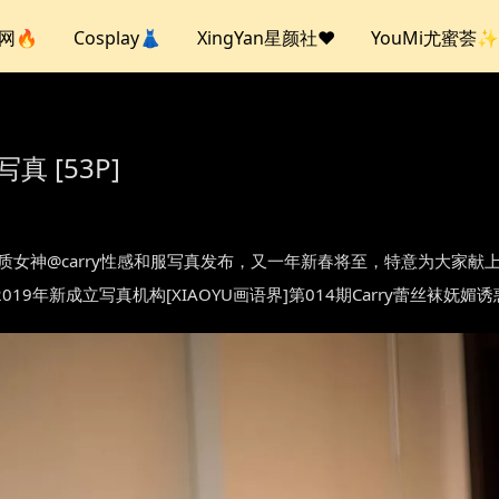
人网🔥
Cosplay👗
XingYan星颜社❤️
YouMi尤蜜荟✨
写真 [53P]
014 carry 气质女神@carry性感和服写真发布，又一年新春将至，特
9年新成立写真机构[XIAOYU画语界]第014期Carry蕾丝袜妩媚