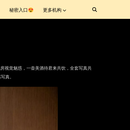
秘密入口😍
更多机构
，觥筹交错的私房视觉魅惑，一壶美酒待君来共饮，全套写真共
惑写真。