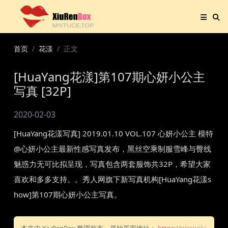
首页
花漾
正文
[HuaYang花漾]第107期心妍小公主
写真 [32P]
2020-02-03
[HuaYang花漾写真] 2019.01.10 VOL.107 心妍小公主 模特
@心妍小公主最新性感写真发布，黑丝空乘制服雪峰与臀线
魅惑力无可比拟呈现，写真包含两套服饰共32P，希望大家
喜欢和多多支持。。秀人网旗下新写真机构[HuaYang花漾s
how]第107期心妍小公主写真。