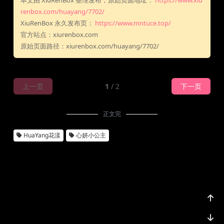
本文由 XiuRenBox 整理发布，原始页面地址：
https://www.xiu
renbox.com/huayang/7702/
XiuRenBox 永久发布页：
https://www.mntuce.top/
官方站点：xiurenbox.com
原始页面路径：xiurenbox.com/huayang/7702/
上一页
1
/ 2
下一页
正文完
HuaYang花漾
心妍小公主