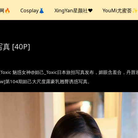
人网🔥
Cosplay👗
XingYan星颜社❤️
YouMi尤蜜荟✨
真 [40P]
L.104 妲己_Toxic 魅惑女神@妲己_Toxic日本旅拍写真发布，媚眼
how]第104期妲己大尺度露豪乳翘臀诱惑写真。