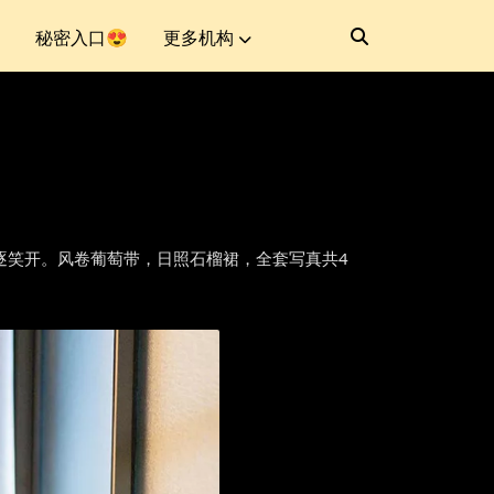
秘密入口😍
更多机构
含羞合，丹唇逐笑开。风卷葡萄带，日照石榴裙，全套写真共4