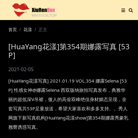
首页
花漾
正文
[HuaYang花漾]第354期娜露写真 [53
P]
2021-02-05
[HuaYang花漾写真] 2021.01.19 VOL.354 娜露Selena [53
P] 性感女神@娜露Selena 西双版纳旅拍写真发布，典雅华
丽的超低深V吊裙，傲人的高耸双峰绝佳身材媚态呈现，全
套写真共53P足量放送，希望大家喜欢和多多支持。。秀人
网旗下新写真机构[HuaYang花漾show]第354期娜露秀豪乳
翘臀诱惑写真。