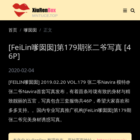
首页
嗲囡囡
正文
[FeiLin嗲囡囡]第179期张二爷写真 [4
6P]
2020-02-04
[FEILIN嗲囡囡] 2019.02.20 VOL.179 张二爷Navira 模特@
张二爷Navira首套写真发布，有着苗条玲珑有致的身材与精
致靓丽的五官，写真包含三套服饰共46P，希望大家喜欢和
多多支持。。国内专业写真推广机构[FeiLin嗲囡囡]第179期
张二爷完美身材诱惑写真。