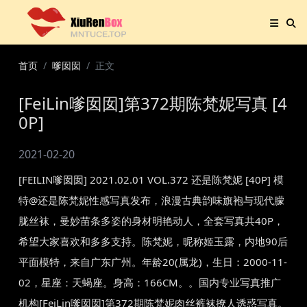
首页
嗲囡囡
正文
[FeiLin嗲囡囡]第372期陈梵妮写真 [4
0P]
2021-02-20
[FEILIN嗲囡囡] 2021.02.01 VOL.372 还是陈梵妮 [40P] 模
特@还是陈梵妮性感写真发布，浪漫古典韵味旗袍与现代朦
胧丝袜，曼妙苗条多姿的身材明艳动人，全套写真共40P，
希望大家喜欢和多多支持。陈梵妮，昵称姬玉露，内地90后
平面模特，来自广东广州。年龄20(属龙)，生日：2000-11-
02，星座：天蝎座。身高：166CM。。国内专业写真推广
机构[FeiLin嗲囡囡]第372期陈梵妮肉丝裤袜撩人诱惑写真。