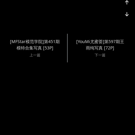
[MFStar模范学院]第451期
[YouMi尤蜜荟]第597期王
模特合集写真 [53P]
雨纯写真 [72P]
上一篇
下一篇
Copyright @2025
站点地图
Cosplay
友情链接：
蜜桃导航
|
千度导航
|
成人色导航
|
ToonLook