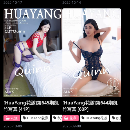
2025-10-17
2025-10-14
[HuaYang花漾]第645期凯
[HuaYang花漾]第644期凯
竹写真 [41P]
竹写真 [60P]
花漾
HuaYang花漾
凯竹
花漾
HuaYang花漾
凯竹
2025-10-09
2025-09-08