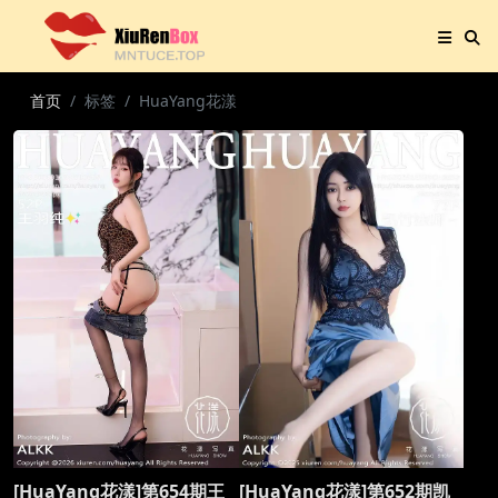
首页
标签
HuaYang花漾
[HuaYang花漾]第654期王
[HuaYang花漾]第652期凯