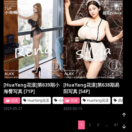
[HuaYang花漾]第639期小
[HuaYang花漾]第638期易
海臀写真 [71P]
阳写真 [54P]
花漾
HuaYang花漾
小海臀
花漾
HuaYang花漾
易阳
2025-05-27
2025-05-15
1
2
3
...
41
»