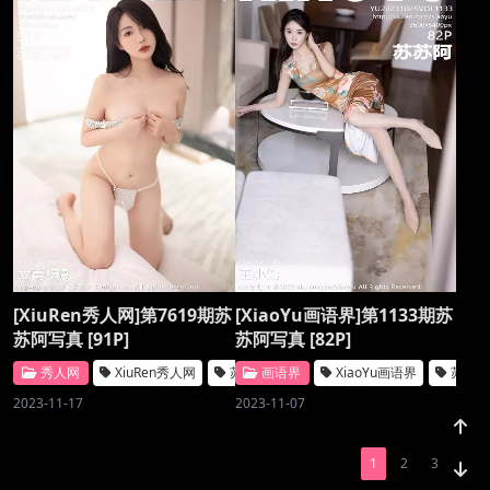
[XiuRen秀人网]第7619期苏
[XiaoYu画语界]第1133期苏
苏阿写真 [91P]
苏阿写真 [82P]
秀人网
XiuRen秀人网
苏苏阿
画语界
XiaoYu画语界
苏苏
2023-11-17
2023-11-07
1
2
3
»