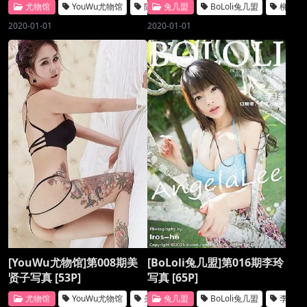
尤物馆
YouWu尤物馆
陈欣
兔几盟
BoLoli兔几盟
柳侑绮
2020-01-01
2020-01-01
[YouWu尤物馆]第008期美
[BoLoli兔几盟]第016期李玲
贤子写真 [53P]
写真 [65P]
尤物馆
YouWu尤物馆
美贤子
兔几盟
BoLoli兔几盟
李玲