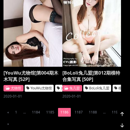
[YouWu尤物馆]第004期木
[BoLoli兔几盟]第012期模特
木写真 [52P]
合集写真 [50P]
尤物馆
YouWu尤物馆
木木
兔几盟
BoLoli兔几盟
模特合
2020-01-01
2020-01-01
«
1
...
1184
1185
1186
1187
1188
...
1194
»