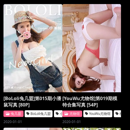
[BoLoli兔几盟]第015期小潘
[YouWu尤物馆]第019期模
鼠写真 [80P]
特合集写真 [54P]
兔几盟
BoLoli兔几盟
小潘鼠
尤物馆
YouWu尤物馆
模特合
2020-01-01
2020-01-01