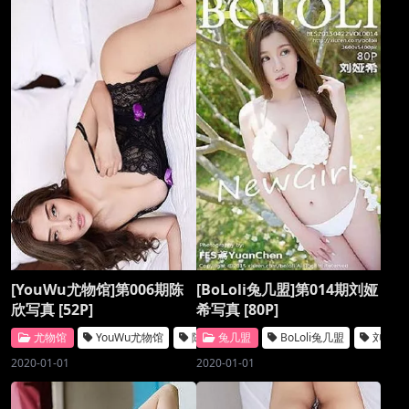
[YouWu尤物馆]第006期陈
[BoLoli兔几盟]第014期刘娅
欣写真 [52P]
希写真 [80P]
尤物馆
YouWu尤物馆
陈欣
兔几盟
BoLoli兔几盟
刘娅希
2020-01-01
2020-01-01